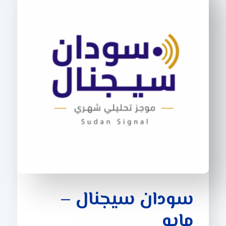
سودان سيجنال –
مايو